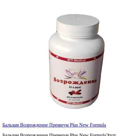
Бальзам Возрождение Премиум Plus New Formula
Бальзам Возрождение Премиум Plus New FormulaЭтот