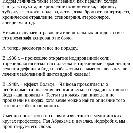
Йодом лечились такие заболевания, как паралич, холера,
фистула, глухота, искривление позвоночника, сифилис,
туберкулез, ожоги, подагра, астма, язва, бронхит, гипертиреоз,
хроническое отравление, стенокардия, атеросклероз,
аневризма и т.д.
Никаких случаев отравления или летальных исходов за всё
это время зафиксировано не было.
А теперь рассмотрим всё по порядку.
В 1930 г. – произошло открытие йодированной соли,
тиреоидология начали использовать тиреоидные гормоны при
лечении дефицита йода и зоба – этим ознаменовалось начало
лечения заболеваний щитовидной железы!
В 1948г. – эффект Вольфа – Чайкова провозгласил о
необходимости опасения неорганического нерадиоактивного
йода «как проказы››. Тесты на крысах так никогда и не
произвели на людях, хотя везде можно найти описание того
что они якобы проводились!
Именно после этого по словам известного в медицинских
кругах профессора Гая Абрахама и началась йодофобия, мы
процитируем его слова: