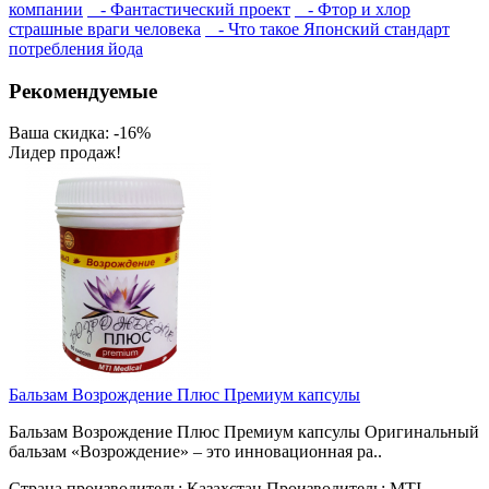
компании
- Фантастический проект
- Фтор и хлор
страшные враги человека
- Что такое Японский стандарт
потребления йода
Рекомендуемые
Ваша скидка: -16%
Лидер продаж!
Бальзам Возрождение Плюс Премиум капсулы
Бальзам Возрождение Плюс Премиум капсулы Оригинальный
бальзам «Возрождение» – это инновационная ра..
Страна производитель:
Казахстан
Производитель:
MTI