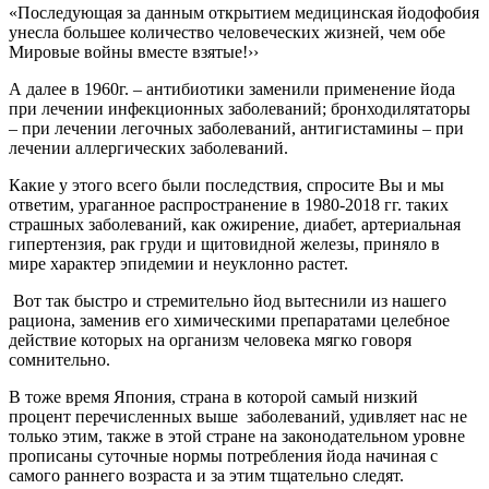
«Последующая за данным открытием медицинская йодофобия
унесла большее количество человеческих жизней, чем обе
Мировые войны вместе взятые!››
А далее в 1960г. – антибиотики заменили применение йода
при лечении инфекционных заболеваний; бронходилятаторы
– при лечении легочных заболеваний, антигистамины – при
лечении аллергических заболеваний.
Какие у этого всего были последствия, спросите Вы и мы
ответим, ураганное распространение в 1980-2018 гг. таких
страшных заболеваний, как ожирение, диабет, артериальная
гипертензия, рак груди и щитовидной железы, приняло в
мире характер эпидемии и неуклонно растет.
Вот так быстро и стремительно йод вытеснили из нашего
рациона, заменив его химическими препаратами целебное
действие которых на организм человека мягко говоря
сомнительно.
В тоже время Япония, страна в которой самый низкий
процент перечисленных выше заболеваний, удивляет нас не
только этим, также в этой стране на законодательном уровне
прописаны суточные нормы потребления йода начиная с
самого раннего возраста и за этим тщательно следят.