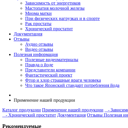
Зависимость от энергетиков
Мастопатия молочной железы
Миома матки
При физических нагрузках и в спорте
Рак простаты
Хронический простатит
Документация
Отзывы
Аудио отзывы
Видео отзывы
Полезная информация
Полезные видеоматериалы
Правда о йоде
Представители компании
Фантастический проект
Фтор и хлор страшные враги человека
Что такое Японский стандарт потребления йода
Применение нашей продукции
Каталог продукции
Применение нашей продукции
- Зависимо
- Хронический простатит
Документация
Отзывы
Полезная и
Рекомендуемые