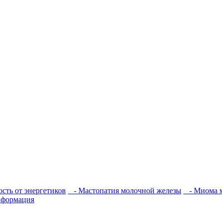
сть от энергетиков
- Мастопатия молочной железы
- Миома 
нформация