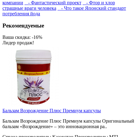
компании
- Фантастический проект
- Фтор и хлор
страшные враги человека
- Что такое Японский стандарт
потребления йода
Рекомендуемые
Ваша скидка: -16%
Лидер продаж!
Бальзам Возрождение Плюс Премиум капсулы
Бальзам Возрождение Плюс Премиум капсулы Оригинальный
бальзам «Возрождение» – это инновационная ра..
Страна производитель:
Казахстан
Производитель:
MTI